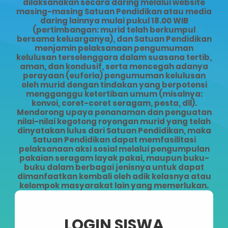
dilaksanakan secara daring melalui website
masing-masing Satuan Pendidikan atau media
daring lainnya mulai pukul 18.00 WIB
(pertimbangan: murid telah berkumpul
bersama keluarganya), dan Satuan Pendidikan
menjamin pelaksanaan pengumuman
kelulusan terselenggara dalam suasana tertib,
aman, dan kondusif, serta mencegah adanya
perayaan (euforia) pengumuman kelulusan
oleh murid dengan tindakan yang berpotensi
mengganggu ketertiban umum (misalnya:
konvoi, coret-coret seragam, pesta, dll).
Mendorong upaya penanaman dan penguatan
nilai-nilai kegotong royongan murid yang telah
dinyatakan lulus dari Satuan Pendidikan, maka
Satuan Pendidikan dapat memfasilitasi
pelaksanaan aksi sosial melalui pengumpulan
pakaian seragam layak pakai, maupun buku-
buku dalam berbagai jenisnya untuk dapat
dimanfaatkan kembali oleh adik kelasnya atau
kelompok masyarakat lain yang memerlukan.
LOGIN SISWA