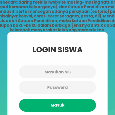
ecara daring melalui website masing-masing Satuan 
kumpul bersama keluarganya), dan Satuan Pendidikan 
kondusif, serta mencegah adanya perayaan (euforia) 
alnya: konvoi, coret-coret seragam, pesta, dll). Men
lus dari Satuan Pendidikan, maka Satuan Pendidikan da
upun buku-buku dalam berbagai jenisnya untuk dapat 
kelompok masyarakat lain yang memerlukan.
LOGIN SISWA
Masuk