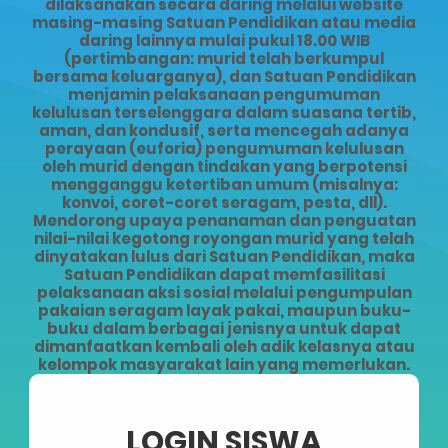
dilaksanakan secara daring melalui website
masing-masing Satuan Pendidikan atau media
daring lainnya mulai pukul 18.00 WIB
(pertimbangan: murid telah berkumpul
bersama keluarganya), dan Satuan Pendidikan
menjamin pelaksanaan pengumuman
kelulusan terselenggara dalam suasana tertib,
aman, dan kondusif, serta mencegah adanya
perayaan (euforia) pengumuman kelulusan
oleh murid dengan tindakan yang berpotensi
mengganggu ketertiban umum (misalnya:
konvoi, coret-coret seragam, pesta, dll).
Mendorong upaya penanaman dan penguatan
nilai-nilai kegotong royongan murid yang telah
dinyatakan lulus dari Satuan Pendidikan, maka
Satuan Pendidikan dapat memfasilitasi
pelaksanaan aksi sosial melalui pengumpulan
pakaian seragam layak pakai, maupun buku-
buku dalam berbagai jenisnya untuk dapat
dimanfaatkan kembali oleh adik kelasnya atau
kelompok masyarakat lain yang memerlukan.
LOGIN SISWA