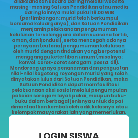
dilaksanakan secara daring melalui website
masing-masing Satuan Pendidikan atau media
daring lainnya mulai pukul 18.00 WIB
(pertimbangan: murid telah berkumpul
bersama keluarganya), dan Satuan Pendidikan
menjamin pelaksanaan pengumuman
kelulusan terselenggara dalam suasana tertib,
aman, dan kondusif, serta mencegah adanya
perayaan (euforia) pengumuman kelulusan
oleh murid dengan tindakan yang berpotensi
mengganggu ketertiban umum (misalnya:
konvoi, coret-coret seragam, pesta, dll).
Mendorong upaya penanaman dan penguatan
nilai-nilai kegotong royongan murid yang telah
dinyatakan lulus dari Satuan Pendidikan, maka
Satuan Pendidikan dapat memfasilitasi
pelaksanaan aksi sosial melalui pengumpulan
pakaian seragam layak pakai, maupun buku-
buku dalam berbagai jenisnya untuk dapat
dimanfaatkan kembali oleh adik kelasnya atau
kelompok masyarakat lain yang memerlukan.
LOGIN SISWA