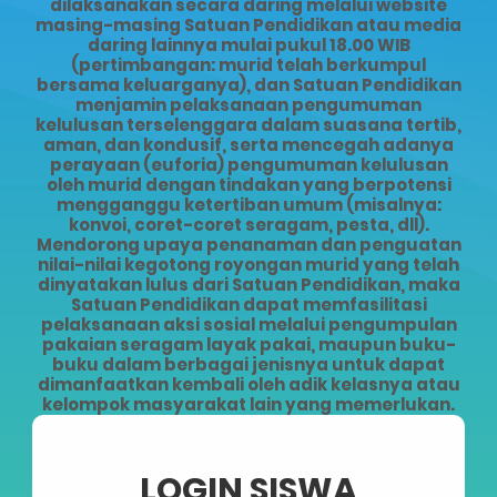
dilaksanakan secara daring melalui website
masing-masing Satuan Pendidikan atau media
daring lainnya mulai pukul 18.00 WIB
(pertimbangan: murid telah berkumpul
bersama keluarganya), dan Satuan Pendidikan
menjamin pelaksanaan pengumuman
kelulusan terselenggara dalam suasana tertib,
aman, dan kondusif, serta mencegah adanya
perayaan (euforia) pengumuman kelulusan
oleh murid dengan tindakan yang berpotensi
mengganggu ketertiban umum (misalnya:
konvoi, coret-coret seragam, pesta, dll).
Mendorong upaya penanaman dan penguatan
nilai-nilai kegotong royongan murid yang telah
dinyatakan lulus dari Satuan Pendidikan, maka
Satuan Pendidikan dapat memfasilitasi
pelaksanaan aksi sosial melalui pengumpulan
pakaian seragam layak pakai, maupun buku-
buku dalam berbagai jenisnya untuk dapat
dimanfaatkan kembali oleh adik kelasnya atau
kelompok masyarakat lain yang memerlukan.
LOGIN SISWA