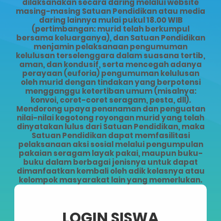
dilaksanakan secara daring melalui website
masing-masing Satuan Pendidikan atau media
daring lainnya mulai pukul 18.00 WIB
(pertimbangan: murid telah berkumpul
bersama keluarganya), dan Satuan Pendidikan
menjamin pelaksanaan pengumuman
kelulusan terselenggara dalam suasana tertib,
aman, dan kondusif, serta mencegah adanya
perayaan (euforia) pengumuman kelulusan
oleh murid dengan tindakan yang berpotensi
mengganggu ketertiban umum (misalnya:
konvoi, coret-coret seragam, pesta, dll).
Mendorong upaya penanaman dan penguatan
nilai-nilai kegotong royongan murid yang telah
dinyatakan lulus dari Satuan Pendidikan, maka
Satuan Pendidikan dapat memfasilitasi
pelaksanaan aksi sosial melalui pengumpulan
pakaian seragam layak pakai, maupun buku-
buku dalam berbagai jenisnya untuk dapat
dimanfaatkan kembali oleh adik kelasnya atau
kelompok masyarakat lain yang memerlukan.
LOGIN SISWA