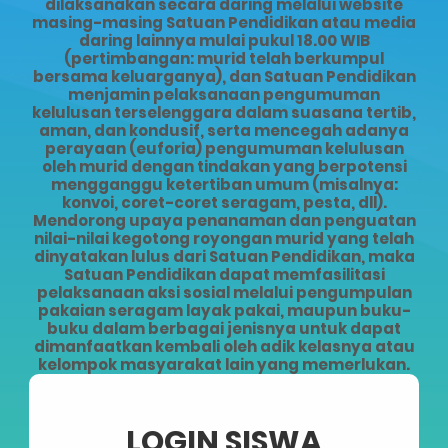
dilaksanakan secara daring melalui website
masing-masing Satuan Pendidikan atau media
daring lainnya mulai pukul 18.00 WIB
(pertimbangan: murid telah berkumpul
bersama keluarganya), dan Satuan Pendidikan
menjamin pelaksanaan pengumuman
kelulusan terselenggara dalam suasana tertib,
aman, dan kondusif, serta mencegah adanya
perayaan (euforia) pengumuman kelulusan
oleh murid dengan tindakan yang berpotensi
mengganggu ketertiban umum (misalnya:
konvoi, coret-coret seragam, pesta, dll).
Mendorong upaya penanaman dan penguatan
nilai-nilai kegotong royongan murid yang telah
dinyatakan lulus dari Satuan Pendidikan, maka
Satuan Pendidikan dapat memfasilitasi
pelaksanaan aksi sosial melalui pengumpulan
pakaian seragam layak pakai, maupun buku-
buku dalam berbagai jenisnya untuk dapat
dimanfaatkan kembali oleh adik kelasnya atau
kelompok masyarakat lain yang memerlukan.
LOGIN SISWA