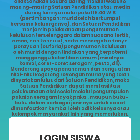
dilaksanakan secara daring melalui website
masing-masing Satuan Pendidikan atau media
daring lainnya mulai pukul 18.00 WIB
(pertimbangan: murid telah berkumpul
bersama keluarganya), dan Satuan Pendidikan
menjamin pelaksanaan pengumuman
kelulusan terselenggara dalam suasana tertib,
aman, dan kondusif, serta mencegah adanya
perayaan (euforia) pengumuman kelulusan
oleh murid dengan tindakan yang berpotensi
mengganggu ketertiban umum (misalnya:
konvoi, coret-coret seragam, pesta, dll).
Mendorong upaya penanaman dan penguatan
nilai-nilai kegotong royongan murid yang telah
dinyatakan lulus dari Satuan Pendidikan, maka
Satuan Pendidikan dapat memfasilitasi
pelaksanaan aksi sosial melalui pengumpulan
pakaian seragam layak pakai, maupun buku-
buku dalam berbagai jenisnya untuk dapat
dimanfaatkan kembali oleh adik kelasnya atau
kelompok masyarakat lain yang memerlukan.
LOGIN SISWA