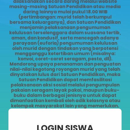
dilaksanakan secara daring melalui website
masing-masing Satuan Pendidikan atau media
daring lainnya mulai pukul 18.00 WIB
(pertimbangan: murid telah berkumpul
bersama keluarganya), dan Satuan Pendidikan
menjamin pelaksanaan pengumuman
kelulusan terselenggara dalam suasana tertib,
aman, dan kondusif, serta mencegah adanya
perayaan (euforia) pengumuman kelulusan
oleh murid dengan tindakan yang berpotensi
mengganggu ketertiban umum (misalnya:
konvoi, coret-coret seragam, pesta, dll).
Mendorong upaya penanaman dan penguatan
nilai-nilai kegotong royongan murid yang telah
dinyatakan lulus dari Satuan Pendidikan, maka
Satuan Pendidikan dapat memfasilitasi
pelaksanaan aksi sosial melalui pengumpulan
pakaian seragam layak pakai, maupun buku-
buku dalam berbagai jenisnya untuk dapat
dimanfaatkan kembali oleh adik kelasnya atau
kelompok masyarakat lain yang memerlukan.
LOGIN SISWA