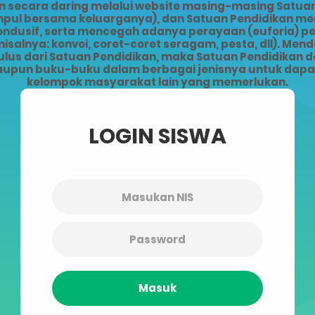
ecara daring melalui website masing-masing Satuan 
kumpul bersama keluarganya), dan Satuan Pendidikan 
kondusif, serta mencegah adanya perayaan (euforia) 
alnya: konvoi, coret-coret seragam, pesta, dll). Men
lus dari Satuan Pendidikan, maka Satuan Pendidikan da
upun buku-buku dalam berbagai jenisnya untuk dapat 
kelompok masyarakat lain yang memerlukan.
LOGIN SISWA
Masuk