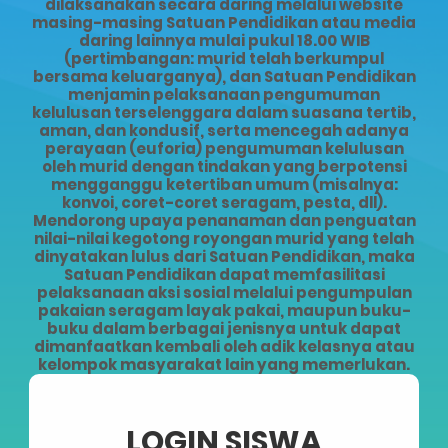
dilaksanakan secara daring melalui website
masing-masing Satuan Pendidikan atau media
daring lainnya mulai pukul 18.00 WIB
(pertimbangan: murid telah berkumpul
bersama keluarganya), dan Satuan Pendidikan
menjamin pelaksanaan pengumuman
kelulusan terselenggara dalam suasana tertib,
aman, dan kondusif, serta mencegah adanya
perayaan (euforia) pengumuman kelulusan
oleh murid dengan tindakan yang berpotensi
mengganggu ketertiban umum (misalnya:
konvoi, coret-coret seragam, pesta, dll).
Mendorong upaya penanaman dan penguatan
nilai-nilai kegotong royongan murid yang telah
dinyatakan lulus dari Satuan Pendidikan, maka
Satuan Pendidikan dapat memfasilitasi
pelaksanaan aksi sosial melalui pengumpulan
pakaian seragam layak pakai, maupun buku-
buku dalam berbagai jenisnya untuk dapat
dimanfaatkan kembali oleh adik kelasnya atau
kelompok masyarakat lain yang memerlukan.
LOGIN SISWA