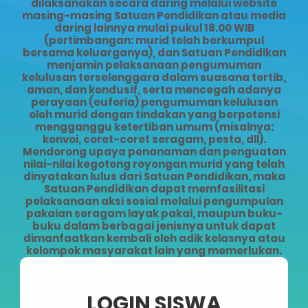
dilaksanakan secara daring melalui website
masing-masing Satuan Pendidikan atau media
daring lainnya mulai pukul 18.00 WIB
(pertimbangan: murid telah berkumpul
bersama keluarganya), dan Satuan Pendidikan
menjamin pelaksanaan pengumuman
kelulusan terselenggara dalam suasana tertib,
aman, dan kondusif, serta mencegah adanya
perayaan (euforia) pengumuman kelulusan
oleh murid dengan tindakan yang berpotensi
mengganggu ketertiban umum (misalnya:
konvoi, coret-coret seragam, pesta, dll).
Mendorong upaya penanaman dan penguatan
nilai-nilai kegotong royongan murid yang telah
dinyatakan lulus dari Satuan Pendidikan, maka
Satuan Pendidikan dapat memfasilitasi
pelaksanaan aksi sosial melalui pengumpulan
pakaian seragam layak pakai, maupun buku-
buku dalam berbagai jenisnya untuk dapat
dimanfaatkan kembali oleh adik kelasnya atau
kelompok masyarakat lain yang memerlukan.
LOGIN SISWA