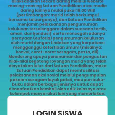
dilaksanakan secara daring melalui website
masing-masing Satuan Pendidikan atau media
daring lainnya mulai pukul 18.00 WIB
(pertimbangan: murid telah berkumpul
bersama keluarganya), dan Satuan Pendidikan
menjamin pelaksanaan pengumuman
kelulusan terselenggara dalam suasana tertib,
aman, dan kondusif, serta mencegah adanya
perayaan (euforia) pengumuman kelulusan
oleh murid dengan tindakan yang berpotensi
mengganggu ketertiban umum (misalnya:
konvoi, coret-coret seragam, pesta, dll).
Mendorong upaya penanaman dan penguatan
nilai-nilai kegotong royongan murid yang telah
dinyatakan lulus dari Satuan Pendidikan, maka
Satuan Pendidikan dapat memfasilitasi
pelaksanaan aksi sosial melalui pengumpulan
pakaian seragam layak pakai, maupun buku-
buku dalam berbagai jenisnya untuk dapat
dimanfaatkan kembali oleh adik kelasnya atau
kelompok masyarakat lain yang memerlukan.
LOGIN SISWA