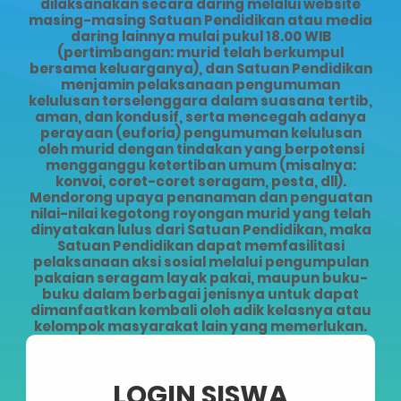
dilaksanakan secara daring melalui website
masing-masing Satuan Pendidikan atau media
daring lainnya mulai pukul 18.00 WIB
(pertimbangan: murid telah berkumpul
bersama keluarganya), dan Satuan Pendidikan
menjamin pelaksanaan pengumuman
kelulusan terselenggara dalam suasana tertib,
aman, dan kondusif, serta mencegah adanya
perayaan (euforia) pengumuman kelulusan
oleh murid dengan tindakan yang berpotensi
mengganggu ketertiban umum (misalnya:
konvoi, coret-coret seragam, pesta, dll).
Mendorong upaya penanaman dan penguatan
nilai-nilai kegotong royongan murid yang telah
dinyatakan lulus dari Satuan Pendidikan, maka
Satuan Pendidikan dapat memfasilitasi
pelaksanaan aksi sosial melalui pengumpulan
pakaian seragam layak pakai, maupun buku-
buku dalam berbagai jenisnya untuk dapat
dimanfaatkan kembali oleh adik kelasnya atau
kelompok masyarakat lain yang memerlukan.
LOGIN SISWA