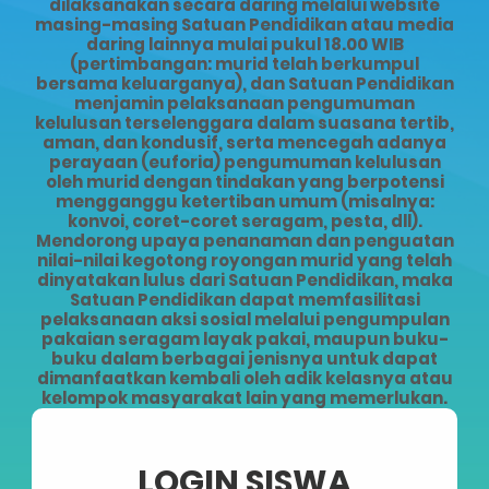
dilaksanakan secara daring melalui website
masing-masing Satuan Pendidikan atau media
daring lainnya mulai pukul 18.00 WIB
(pertimbangan: murid telah berkumpul
bersama keluarganya), dan Satuan Pendidikan
menjamin pelaksanaan pengumuman
kelulusan terselenggara dalam suasana tertib,
aman, dan kondusif, serta mencegah adanya
perayaan (euforia) pengumuman kelulusan
oleh murid dengan tindakan yang berpotensi
mengganggu ketertiban umum (misalnya:
konvoi, coret-coret seragam, pesta, dll).
Mendorong upaya penanaman dan penguatan
nilai-nilai kegotong royongan murid yang telah
dinyatakan lulus dari Satuan Pendidikan, maka
Satuan Pendidikan dapat memfasilitasi
pelaksanaan aksi sosial melalui pengumpulan
pakaian seragam layak pakai, maupun buku-
buku dalam berbagai jenisnya untuk dapat
dimanfaatkan kembali oleh adik kelasnya atau
kelompok masyarakat lain yang memerlukan.
LOGIN SISWA