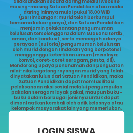
dilaksanakan secara daring melalui website
masing-masing Satuan Pendidikan atau media
daring lainnya mulai pukul 18.00 WIB
(pertimbangan: murid telah berkumpul
bersama keluarganya), dan Satuan Pendidikan
menjamin pelaksanaan pengumuman
kelulusan terselenggara dalam suasana tertib,
aman, dan kondusif, serta mencegah adanya
perayaan (euforia) pengumuman kelulusan
oleh murid dengan tindakan yang berpotensi
mengganggu ketertiban umum (misalnya:
konvoi, coret-coret seragam, pesta, dll).
Mendorong upaya penanaman dan penguatan
nilai-nilai kegotong royongan murid yang telah
dinyatakan lulus dari Satuan Pendidikan, maka
Satuan Pendidikan dapat memfasilitasi
pelaksanaan aksi sosial melalui pengumpulan
pakaian seragam layak pakai, maupun buku-
buku dalam berbagai jenisnya untuk dapat
dimanfaatkan kembali oleh adik kelasnya atau
kelompok masyarakat lain yang memerlukan.
LOGIN SISWA